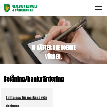
Toggl
navig
…
VI SÄTTER OBEROENDE
VÄRDEN.
…
Belåning/bankvärdering
Anlita oss för marknadsvär
deringar