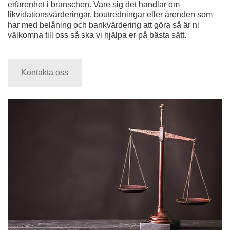
erfarenhet i branschen. Vare sig det handlar om
likvidationsvärderingar, boutredningar eller ärenden som
har med belåning och bankvärdering att göra så är ni
välkomna till oss så ska vi hjälpa er på bästa sätt.
Kontakta oss