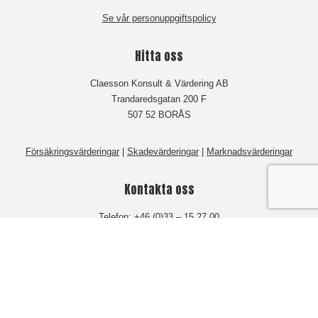
Se vår personuppgiftspolicy
Hitta oss
Claesson Konsult & Värdering AB
Trandaredsgatan 200 F
507 52 BORÅS
Försäkringsvärderingar
|
Skadevärderingar
|
Marknadsvärderingar
Kontakta oss
Telefon:
+46 (0)33 – 15 27 00
Fax: +46 (0)33 – 15 27 20
© Copyright 2021
Claesson Konsult & Värdering AB
Powered by CMS.se